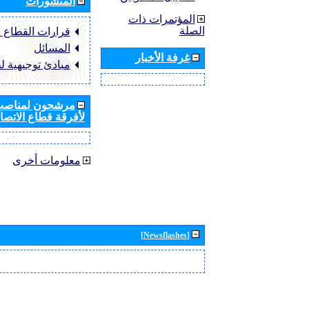
المنشورات
المؤتمرات ذات
الصلة
قرارات القطاع ‏ITU-R
المسائل
غرفة الأخبار
مبادئ توجيهية ل
مرشحون لمناصب 
لأفرقة قطاع الاتصال
معلومات أخرى
[Newsflashes]