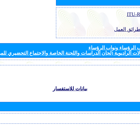
طرائق العمل
الرؤساء ونواب الرؤساء
ات الراديوية (لجان الدراسات واللجنة الخاصة والاجتماع التحضيري للمؤ
بيانات للاستفسار