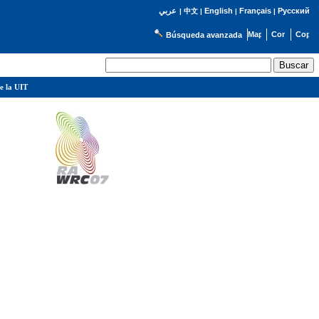
English
Français
Русский
عربي
|
中文
|
|
|
Búsqueda avanzada
e la UIT