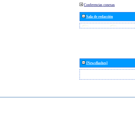
Conferencias conexas
Sala de redacción
[Newsflashes]