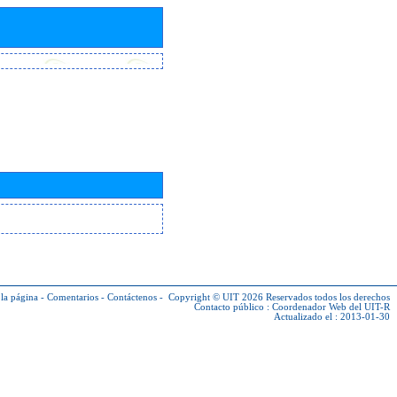
la página
-
Comentarios
-
Contáctenos
-
Copyright © UIT 2026
Reservados todos los derechos
Contacto público :
Coordenador Web del UIT-R
Actualizado el : 2013-01-30