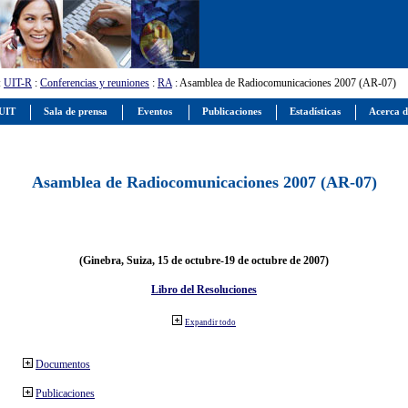
:
UIT-R
:
Conferencias y reuniones
:
RA
: Asamblea de Radiocomunicaciones 2007 (AR-07)
 UIT
Sala de prensa
Eventos
Publicaciones
Estadísticas
Acerca d
Asamblea de Radiocomunicaciones 2007 (AR-07)
(Ginebra, Suiza, 15 de octubre-19 de octubre de 2007)
Libro del Resoluciones
Expandir todo
Documentos
Publicaciones