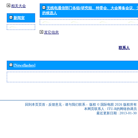
相关大会
无线电通信部门各组(研究组、特委会、大会筹备会议、
的候选人
新闻室
其它信息
联系人
[Newsflashes]
回到本页页首
-
反馈意见
-
请与我们联系
-
版权 © 国际电联 2026
版权所有
本网页联系人 :
ITU-R的网络协调员
最近更新日期 : 2013-01-30