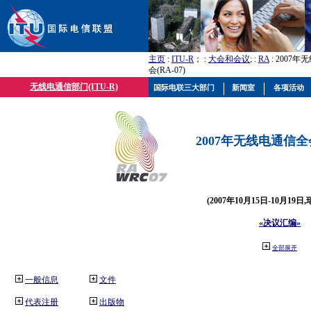
主页
:
ITU-R
； :
大会和会议
; :
RA
: 2007
会(RA-07)
无线电通信部门(ITU-R)
国际电联三大部门
新闻室
各项活动
2007年无线电通信全会(
(2007年10月15日-10月19日
«决议汇编»
全部展开
一般信息
文件
代表注册
出版物