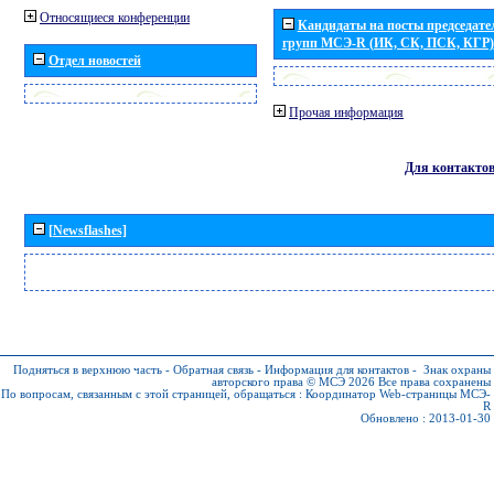
Относящиеся конференции
Кандидаты на посты председател
групп МСЭ-R (ИК, СК, ПСК, КГР)
Отдел новостей
Прочая информация
Для контакто
[Newsflashes]
Подняться в верхнюю часть
-
Обратная связь
-
Информация для контактов
-
Знак охраны
авторского права © МСЭ 2026
Все права сохранены
По вопросам, связанным с этой страницей, обращаться :
Координатор Web-страницы МСЭ-
R
Обновлено : 2013-01-30