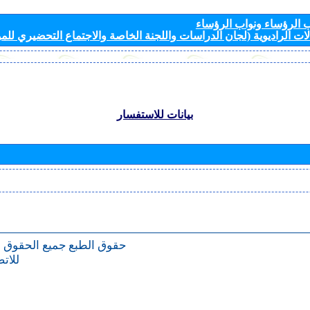
الرؤساء ونواب الرؤساء
ات الراديوية (لجان الدراسات واللجنة الخاصة والاجتماع التحضيري للمؤ
بيانات للاستفسار
حقوق الطبع
جميع الحقوق 
للات