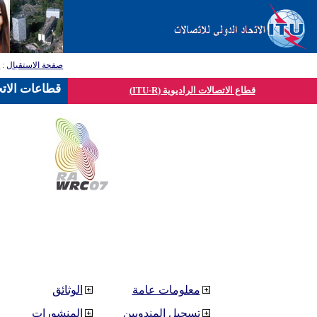
صفحة الاستقبال
:
ق
قطاعات الاتح
قطاع الاتصالات الراديوية (ITU-R)
معلومات عامة
الوثائق
تسجيل المندوبين
المنشورات