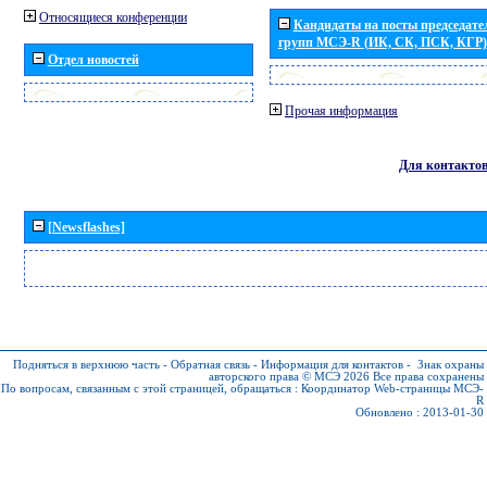
Относящиеся конференции
Кандидаты на посты председател
групп МСЭ-R (ИК, СК, ПСК, КГР)
Отдел новостей
Прочая информация
Для контакто
[Newsflashes]
Подняться в верхнюю часть
-
Обратная связь
-
Информация для контактов
-
Знак охраны
авторского права © МСЭ 2026
Все права сохранены
По вопросам, связанным с этой страницей, обращаться :
Координатор Web-страницы МСЭ-
R
Обновлено : 2013-01-30