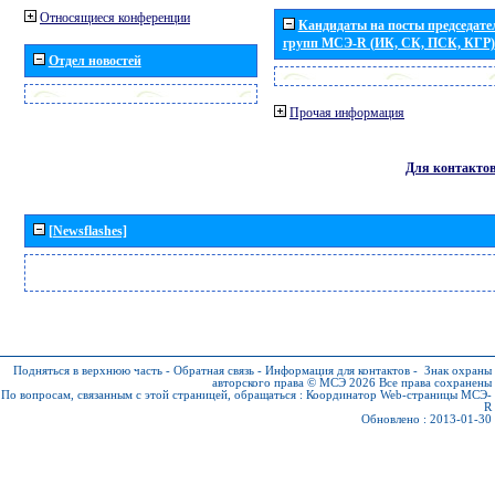
Относящиеся конференции
Кандидаты на посты председател
групп МСЭ-R (ИК, СК, ПСК, КГР)
Отдел новостей
Прочая информация
Для контакто
[Newsflashes]
Подняться в верхнюю часть
-
Обратная связь
-
Информация для контактов
-
Знак охраны
авторского права © МСЭ 2026
Все права сохранены
По вопросам, связанным с этой страницей, обращаться :
Координатор Web-страницы МСЭ-
R
Обновлено : 2013-01-30