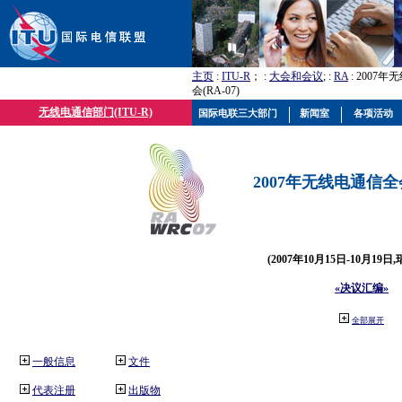
主页
:
ITU-R
； :
大会和会议
; :
RA
: 2007
会(RA-07)
无线电通信部门(ITU-R)
国际电联三大部门
新闻室
各项活动
2007年无线电通信全会(
(2007年10月15日-10月19日
«决议汇编»
全部展开
一般信息
文件
代表注册
出版物