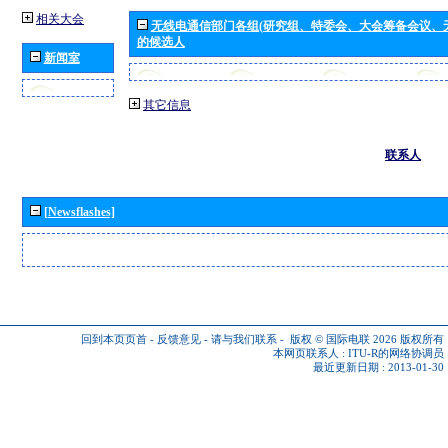
相关大会
无线电通信部门各组(研究组、特委会、大会筹备会议、
的候选人
新闻室
其它信息
联系人
[Newsflashes]
回到本页页首
-
反馈意见
-
请与我们联系
-
版权 © 国际电联 2026
版权所有
本网页联系人 :
ITU-R的网络协调员
最近更新日期 : 2013-01-30