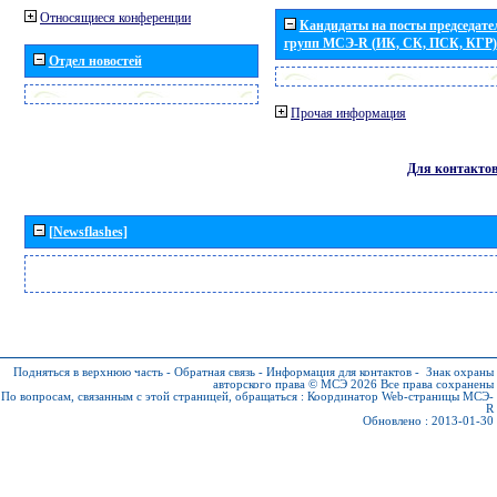
Относящиеся конференции
Кандидаты на посты председател
групп МСЭ-R (ИК, СК, ПСК, КГР)
Отдел новостей
Прочая информация
Для контакто
[Newsflashes]
Подняться в верхнюю часть
-
Обратная связь
-
Информация для контактов
-
Знак охраны
авторского права © МСЭ 2026
Все права сохранены
По вопросам, связанным с этой страницей, обращаться :
Координатор Web-страницы МСЭ-
R
Обновлено : 2013-01-30