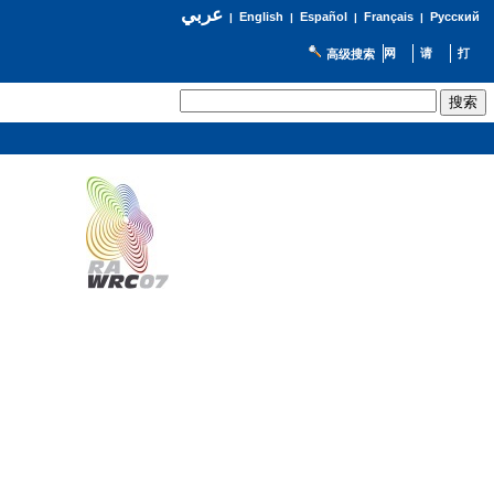
عربي
English
Español
Français
Русский
|
|
|
|
高级搜索