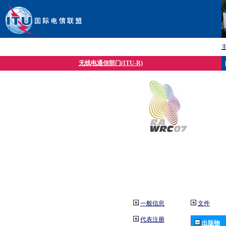
无线电通信部门(ITU-R)
一般信息
文件
代表注册
出版物