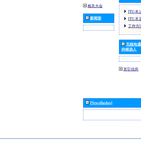
相关大会
ITU-R
新闻室
ITU-R
工作方
无线电通
的候选人
其它信息
[Newsflashes]