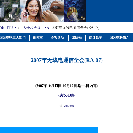
主页
:
ITU-R
； :
大会和会议
; :
RA
: 2007年无线电通信全会(RA-07)
国际电联三大部门
新闻室
各项活动
出版物
统计数字
国际电联简介
2007年无线电通信全会(RA-07)
(2007年10月15日-10月19日,瑞士,日内瓦)
«决议汇编»
全部收缩