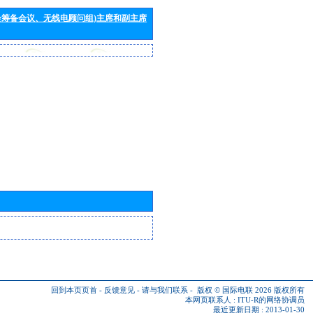
会筹备会议、无线电顾问组)主席和副主席
回到本页页首
-
反馈意见
-
请与我们联系
-
版权 © 国际电联 2026
版权所有
本网页联系人 :
ITU-R的网络协调员
最近更新日期 : 2013-01-30