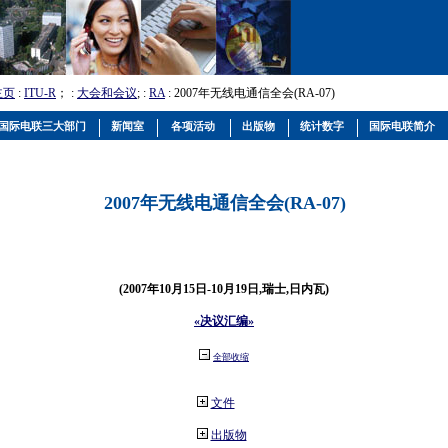
主页
:
ITU-R
； :
大会和会议
; :
RA
: 2007年无线电通信全会(RA-07)
国际电联三大部门
新闻室
各项活动
出版物
统计数字
国际电联简介
2007年无线电通信全会(RA-07)
(2007年10月15日-10月19日,瑞士,日内瓦)
«决议汇编»
全部收缩
文件
出版物