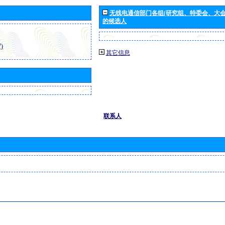
无线电通信部门各组(研究组、特委会、大
的候选人
)
其它信息
联系人