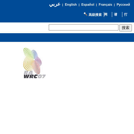
عربي
English
Español
Français
Русский
|
|
|
|
高级搜索