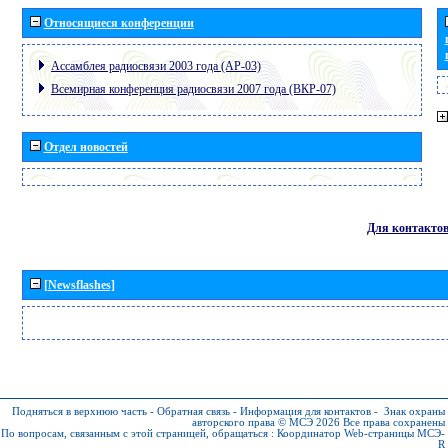
Относящиеся конференции
Ассамблея радиосвязи 2003 года (АР-03)
Всемирная конференция радиосвязи 2007 года (ВКР-07)
Отдел новостей
Для контакто
[Newsflashes]
Подняться в верхнюю часть
-
Обратная связь
-
Информация для контактов
-
Знак охраны
авторского права © МСЭ 2026
Все права сохранены
По вопросам, связанным с этой страницей, обращаться :
Координатор Web-страницы МСЭ-
R