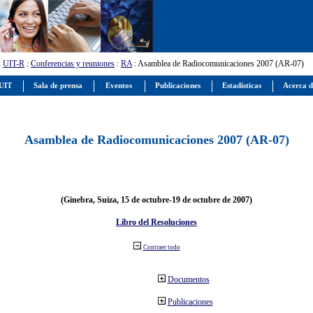
:
UIT-R
:
Conferencias y reuniones
:
RA
: Asamblea de Radiocomunicaciones 2007 (AR-07)
 UIT
Sala de prensa
Eventos
Publicaciones
Estadísticas
Acerca d
Asamblea de Radiocomunicaciones 2007 (AR-07)
(Ginebra, Suiza, 15 de octubre-19 de octubre de 2007)
Libro del Resoluciones
Contraer todo
Documentos
Publicaciones