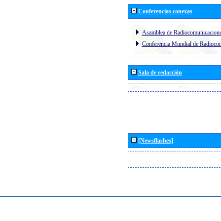
Conferencias conexas
Asamblea de Radiocomunicacion
Conferencia Mundial de Radioc
Sala de redacción
[Newsflashes]