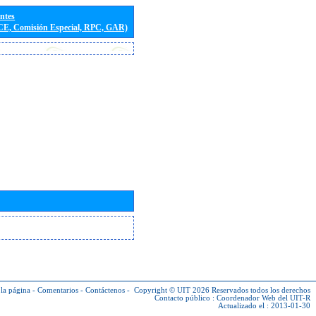
entes
(CE, Comisión Especial, RPC, GAR)
la página
-
Comentarios
-
Contáctenos
-
Copyright © UIT 2026
Reservados todos los derechos
Contacto público :
Coordenador Web del UIT-R
Actualizado el : 2013-01-30