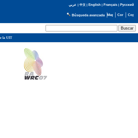
English
Français
Русский
عربي
|
中文
|
|
|
Búsqueda avanzada
e la UIT