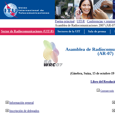
Pagína principal
:
UIT-R
:
Conferencias y reunio
Asamblea de Radiocomunicaciones 2007 (AR-07
Sector de Radiocomunicaciones (UIT-R)
Sectores de la UIT
Sala de prensa
Asamblea de Radiocomun
(AR-07)
(Ginebra, Suiza, 15 de octubre-19
Libro del Resoluci
Contraer todo
Información general
Inscripción de delegados