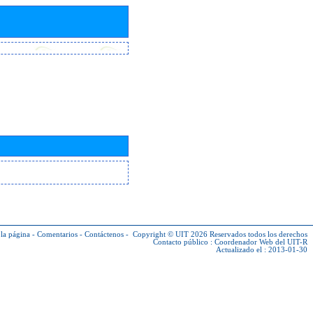
la página
-
Comentarios
-
Contáctenos
-
Copyright © UIT 2026
Reservados todos los derechos
Contacto público :
Coordenador Web del UIT-R
Actualizado el : 2013-01-30