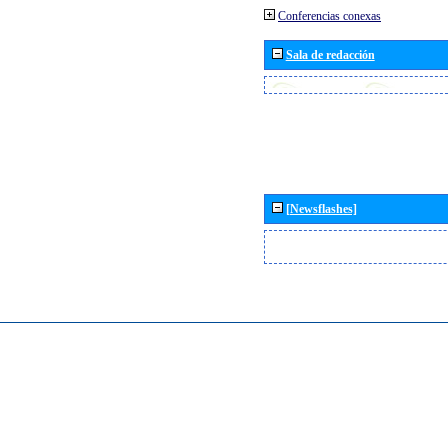
Conferencias conexas
Sala de redacción
[Newsflashes]