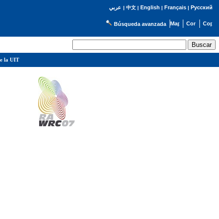
English
Français
Русский
عربي
|
中文
|
|
|
Búsqueda avanzada
e la UIT