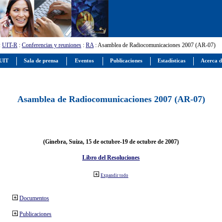
:
UIT-R
:
Conferencias y reuniones
:
RA
: Asamblea de Radiocomunicaciones 2007 (AR-07)
 UIT
Sala de prensa
Eventos
Publicaciones
Estadísticas
Acerca d
Asamblea de Radiocomunicaciones 2007 (AR-07)
(Ginebra, Suiza, 15 de octubre-19 de octubre de 2007)
Libro del Resoluciones
Expandir todo
Documentos
Publicaciones