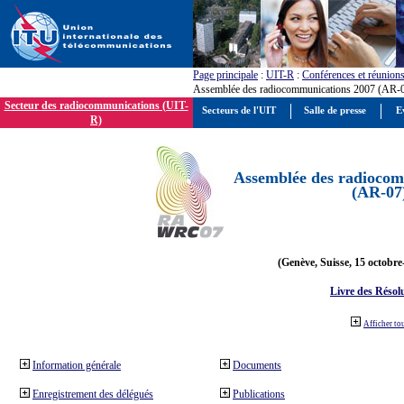
Page principale
:
UIT-R
:
Conférences et réunion
Assemblée des radiocommunications 2007 (AR-
Secteur des radiocommunications (UIT-
Secteurs de l'UIT
Salle de presse
E
R)
Assemblée des radiocom
(AR-07
(Genève, Suisse, 15 octobre
Livre des Résol
Afficher to
Information générale
Documents
Enregistrement des délégués
Publications