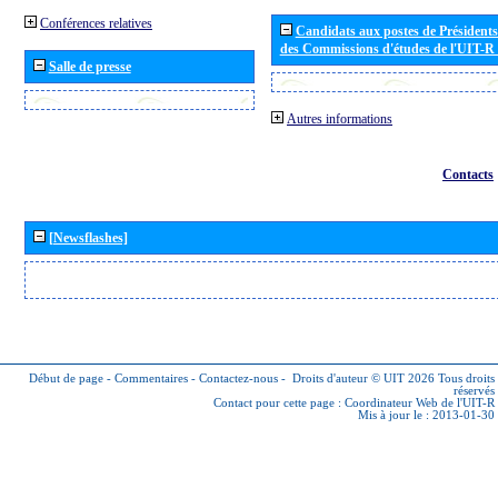
Conférences relatives
Candidats aux postes de Présidents 
des Commissions d'études de l'UIT-R
Salle de presse
Autres informations
Contacts
[Newsflashes]
Début de page
-
Commentaires
-
Contactez-nous
-
Droits d'auteur © UIT 2026
Tous droits
réservés
Contact pour cette page :
Coordinateur Web de l'UIT-R
Mis à jour le : 2013-01-30