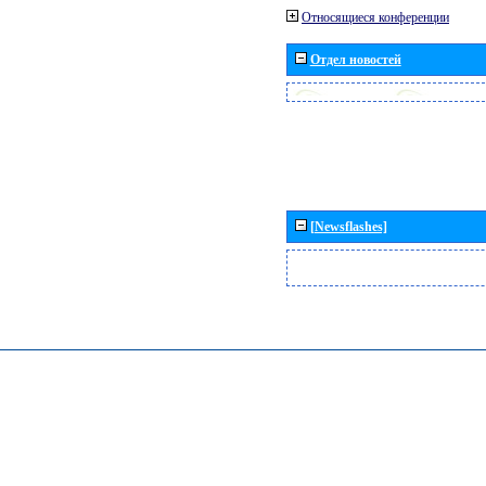
Относящиеся конференции
Отдел новостей
[Newsflashes]