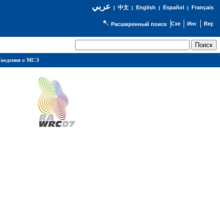
عربي
English
Español
Français
|
中文
|
|
|
Расширенный поиск
ведения о МСЭ