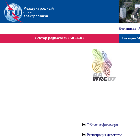
Домашний
:
Сектор радиосвязи (МСЭ-R)
Секторы 
Общая информация
Регистрация делегатов