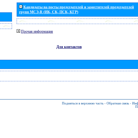
Кандидаты на посты председателей и заместителей председателей
групп МСЭ-R (ИК, СК, ПСК, КГР)
Прочая информация
Для контактов
Подняться в верхнюю часть
-
Обратная связь
-
Инф
П