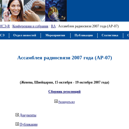
МСЭ-R
:
Конференции и собрания
:
RA
: Ассамблея радиосвязи 2007 года (АР-07)
МСЭ
Отдел новостей
Мероприятия
Публикации
Статистика
С
Ассамблея радиосвязи 2007 года (АР-07)
(Женева, Швейцария, 15 октября - 19 октября 2007 года)
Сборник резолюций
Расширить все
Документы
Публикации