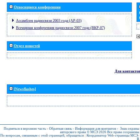
Относящиеся конференции
Ассамблея радиосвязи 2003 года (АР-03)
Всемирная конференция радиосвязи 2007 года (ВКР-07)
Отдел новостей
Для контакто
[Newsflashes]
Подняться в верхнюю часть
-
Обратная связь
-
Информация для контактов
-
Знак охраны
авторского права © МСЭ 2026
Все права сохранены
По вопросам, связанным с этой страницей, обращаться :
Координатор Web-страницы МСЭ-
R