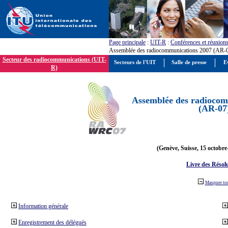
Page principale
:
UIT-R
:
Conférences et réunion
Assemblée des radiocommunications 2007 (AR-
Secteur des radiocommunications (UIT-
Secteurs de l'UIT
Salle de presse
E
R)
Assemblée des radiocom
(AR-07
(Genève, Suisse, 15 octobre
Livre des Résol
Masquer to
Information générale
Enregistrement des délégués