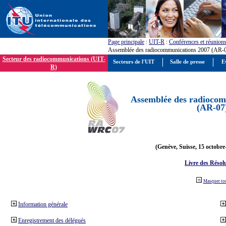
Page principale
:
UIT-R
:
Conférences et réunion
Assemblée des radiocommunications 2007 (AR-
Secteur des radiocommunications (UIT-
Secteurs de l'UIT
Salle de presse
E
R)
Assemblée des radiocom
(AR-07
(Genève, Suisse, 15 octobre
Livre des Résol
Masquer to
Information générale
Enregistrement des délégués