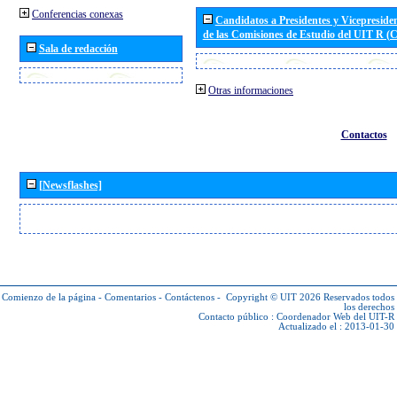
Conferencias conexas
Candidatos a Presidentes y Vicepreside
de las Comisiones de Estudio del UIT R 
Sala de redacción
Otras informaciones
Contactos
[Newsflashes]
Comienzo de la página
-
Comentarios
-
Contáctenos
-
Copyright © UIT 2026
Reservados todos
los derechos
Contacto público :
Coordenador Web del UIT-R
Actualizado el : 2013-01-30