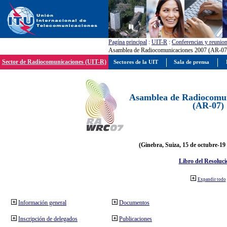
Pagína principal
:
UIT-R
:
Conferencias y reunio
Asamblea de Radiocomunicaciones 2007 (AR-07
Sector de Radiocomunicaciones (UIT-R)
Sectores de la UIT
Sala de prensa
Asamblea de Radiocomun
(AR-07)
(Ginebra, Suiza, 15 de octubre-19
Libro del Resoluci
Expandir todo
Información general
Documentos
Inscripción de delegados
Publicaciones