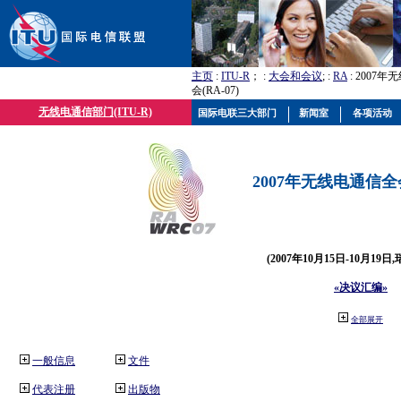
主页
:
ITU-R
； :
大会和会议
; :
RA
: 2007
会(RA-07)
无线电通信部门(ITU-R)
国际电联三大部门
新闻室
各项活动
2007年无线电通信全会(
(2007年10月15日-10月19日
«决议汇编»
全部展开
一般信息
文件
代表注册
出版物