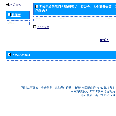
相关大会
无线电通信部门各组(研究组、特委会、大会筹备会议、
的候选人
新闻室
其它信息
联系人
[Newsflashes]
回到本页页首
-
反馈意见
-
请与我们联系
-
版权 © 国际电联 2026
版权所有
本网页联系人 :
ITU-R的网络协调员
最近更新日期 : 2013-01-30