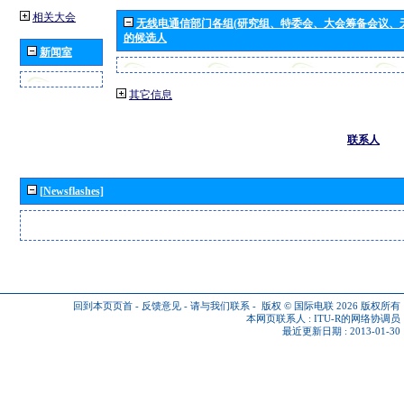
相关大会
无线电通信部门各组(研究组、特委会、大会筹备会议、
的候选人
新闻室
其它信息
联系人
[Newsflashes]
回到本页页首
-
反馈意见
-
请与我们联系
-
版权 © 国际电联 2026
版权所有
本网页联系人 :
ITU-R的网络协调员
最近更新日期 : 2013-01-30