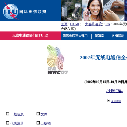
主页
:
ITU-R
； :
大会和会议
; :
RA
: 2007
会(RA-07)
无线电通信部门(ITU-R)
国际电联三大部门
新闻室
各项活动
2007年无线电通信全会(
(2007年10月15日-10月19日
«决议汇编»
全部展开
一般信息
文件
代表注册
出版物