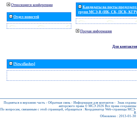
Относящиеся конференции
Кандидаты на посты председател
групп МСЭ-R (ИК, СК, ПСК, КГР)
Отдел новостей
Прочая информация
Для контакто
[Newsflashes]
Подняться в верхнюю часть
-
Обратная связь
-
Информация для контактов
-
Знак охраны
авторского права © МСЭ 2026
Все права сохранены
По вопросам, связанным с этой страницей, обращаться :
Координатор Web-страницы МСЭ-
R
Обновлено : 2013-01-30