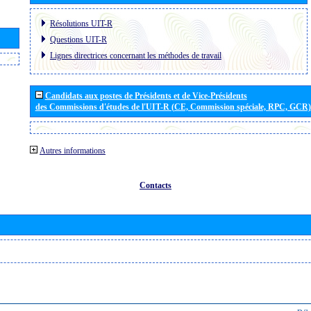
Résolutions UIT-R
Questions UIT-R
Lignes directrices concernant les méthodes de travail
Candidats aux postes de Présidents et de Vice-Présidents
des Commissions d'études de l'UIT-R (CE, Commission spéciale, RPC, GCR)
Autres informations
Contacts