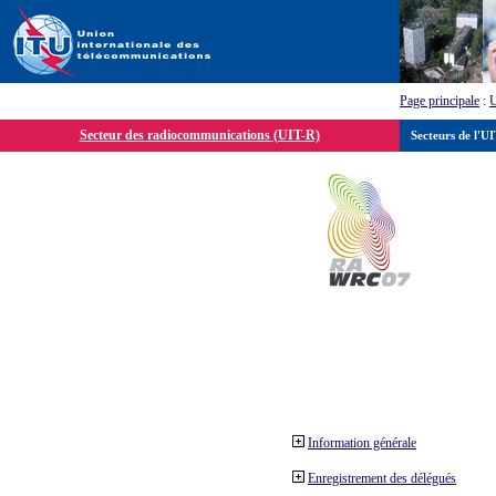
Page principale
:
Secteur des radiocommunications (UIT-R)
Secteurs de l'U
Information générale
Enregistrement des délégués