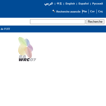
عربي
English
Español
Русский
|
中文
|
|
|
Recherche avancée
 de l'UIT