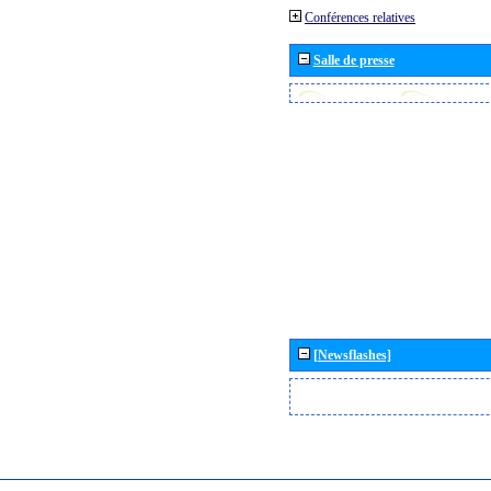
Conférences relatives
Salle de presse
[Newsflashes]