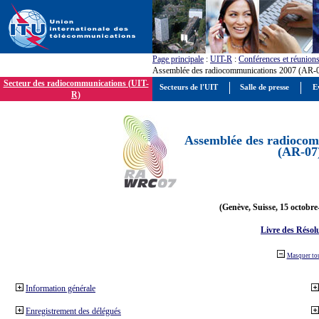
Page principale
:
UIT-R
:
Conférences et réunion
Assemblée des radiocommunications 2007 (AR-
Secteur des radiocommunications (UIT-
Secteurs de l'UIT
Salle de presse
E
R)
Assemblée des radiocom
(AR-07
(Genève, Suisse, 15 octobre
Livre des Résol
Masquer to
Information générale
Enregistrement des délégués