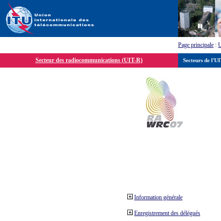
Page principale
:
Secteur des radiocommunications (UIT-R)
Secteurs de l'U
Information générale
Enregistrement des délégués