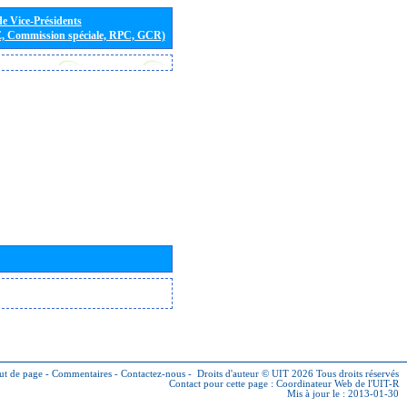
de Vice-Présidents
E, Commission spéciale, RPC, GCR)
ut de page
-
Commentaires
-
Contactez-nous
-
Droits d'auteur © UIT 2026
Tous droits réservés
Contact pour cette page :
Coordinateur Web de l'UIT-R
Mis à jour le : 2013-01-30