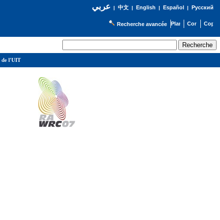
عربي
English
Español
Русский
|
中文
|
|
|
Recherche avancée
 de l'UIT