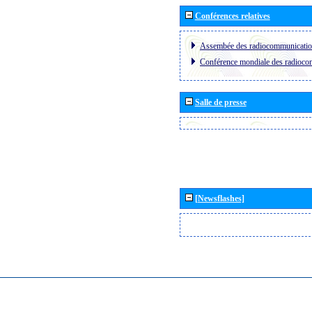
Conférences relatives
Assembée des radiocommunicati
Conférence mondiale des radioc
Salle de presse
[Newsflashes]