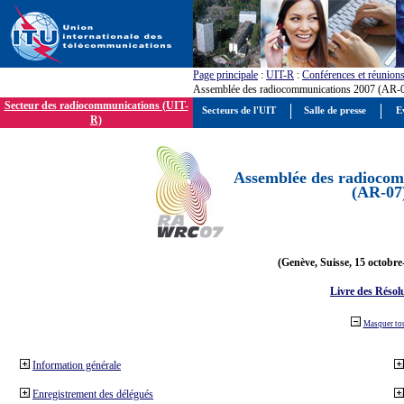
Page principale
:
UIT-R
:
Conférences et réunion
Assemblée des radiocommunications 2007 (AR-
Secteur des radiocommunications (UIT-
Secteurs de l'UIT
Salle de presse
E
R)
Assemblée des radiocom
(AR-07
(Genève, Suisse, 15 octobre
Livre des Résol
Masquer to
Information générale
Enregistrement des délégués