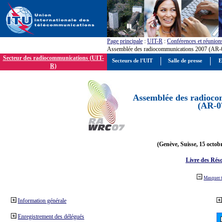
Page principale
:
UIT-R
:
Conférences et réunion
Assemblée des radiocommunications 2007 (AR-
Secteur des radiocommunications (UIT-
Secteurs de l'UIT
Salle de presse
E
R)
Assemblée des radioco
(AR-0
(Genève, Suisse, 15 octob
Livre des Réso
Masquer 
Information générale
Enregistrement des délégués