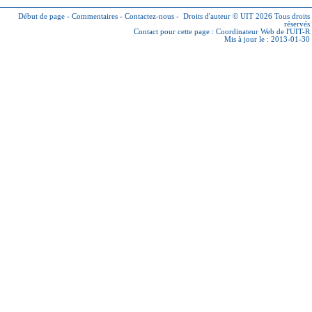
Début de page
-
Commentaires
-
Contactez-nous
-
Droits d'auteur © UIT 2026
Tous droits
réservés
Contact pour cette page :
Coordinateur Web de l'UIT-R
Mis à jour le : 2013-01-30