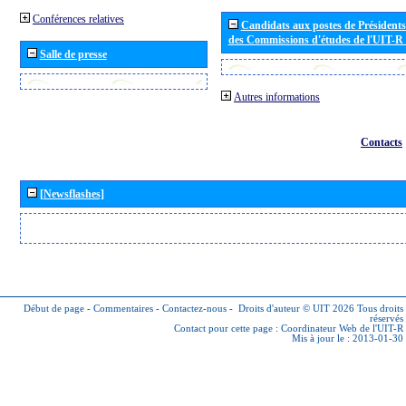
Conférences relatives
Candidats aux postes de Présidents 
des Commissions d'études de l'UIT-R
Salle de presse
Autres informations
Contacts
[Newsflashes]
Début de page
-
Commentaires
-
Contactez-nous
-
Droits d'auteur © UIT 2026
Tous droits
réservés
Contact pour cette page :
Coordinateur Web de l'UIT-R
Mis à jour le : 2013-01-30