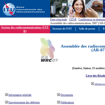
Page principale
:
UIT-R
:
Conférences et réunion
Assemblée des radiocommunications 2007 (AR-
Secteur des radiocommunications (UIT-
Secteurs de l'UIT
Salle de presse
E
R)
Assemblée des radiocom
(AR-07
(Genève, Suisse, 15 octobre
Livre des Résol
Afficher to
Information générale
Documents
Enregistrement des délégués
Publications