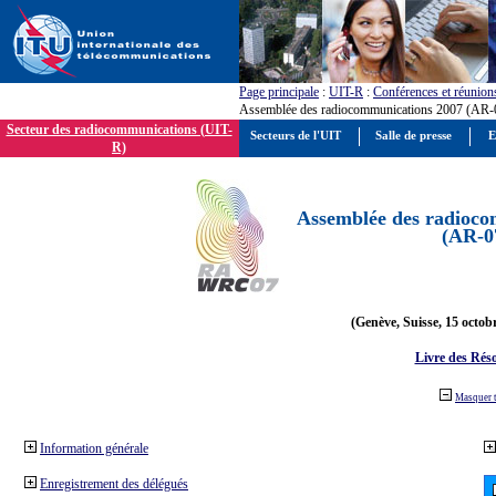
Page principale
:
UIT-R
:
Conférences et réunion
Assemblée des radiocommunications 2007 (AR-
Secteur des radiocommunications (UIT-
Secteurs de l'UIT
Salle de presse
E
R)
Assemblée des radioco
(AR-0
(Genève, Suisse, 15 octob
Livre des Réso
Masquer 
Information générale
Enregistrement des délégués