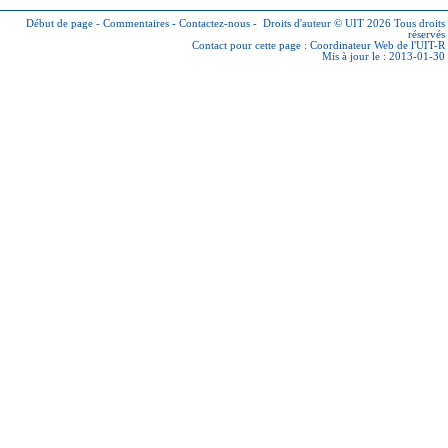
Début de page
-
Commentaires
-
Contactez-nous
-
Droits d'auteur © UIT 2026
Tous droits
réservés
Contact pour cette page :
Coordinateur Web de l'UIT-R
Mis à jour le : 2013-01-30