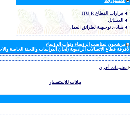
المنشورات
قرارات القطاع ‏ITU-R
المسائل
مبادئ توجيهية لطرائق العمل
مرشحون لمناصب الرؤساء ونواب الرؤساء
لأفرقة قطاع الاتصالات الراديوية (لجان الدراسات واللجنة الخاصة والا
معلومات أخرى
بيانات للاستفسار