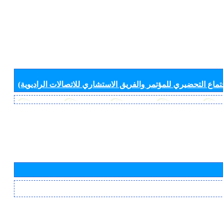
جتماع التحضيري للمؤتمر والفريق الاستشاري للاتصالات الراديوية)