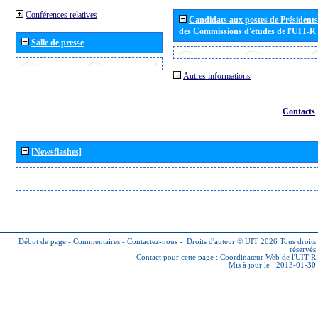
Conférences relatives
Candidats aux postes de Présidents 
des Commissions d'études de l'UIT-R
Salle de presse
Autres informations
Contacts
[Newsflashes]
Début de page
-
Commentaires
-
Contactez-nous
-
Droits d'auteur © UIT 2026
Tous droits
réservés
Contact pour cette page :
Coordinateur Web de l'UIT-R
Mis à jour le : 2013-01-30