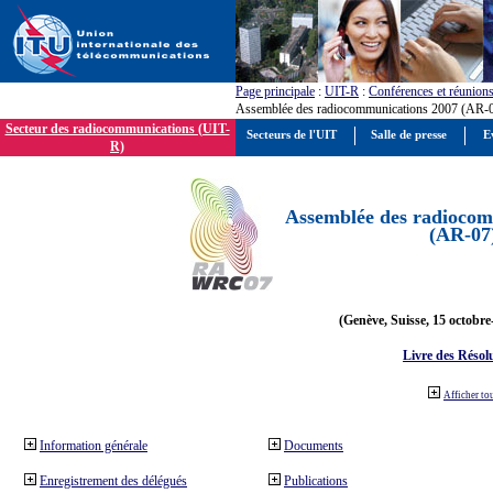
Page principale
:
UIT-R
:
Conférences et réunion
Assemblée des radiocommunications 2007 (AR-
Secteur des radiocommunications (UIT-
Secteurs de l'UIT
Salle de presse
E
R)
Assemblée des radiocom
(AR-07
(Genève, Suisse, 15 octobre
Livre des Résol
Afficher to
Information générale
Documents
Enregistrement des délégués
Publications