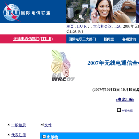
主页
:
ITU-R
； :
大会和会议
; :
RA
: 2007
会(RA-07)
无线电通信部门(ITU-R)
国际电联三大部门
新闻室
各项活动
2007年无线电通信全会(
(2007年10月15日-10月19日
«决议汇编»
全部收缩
一般信息
文件
代表注册
出版物