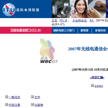
主页
:
ITU-R
； :
大会和会议
; :
RA
: 2007
会(RA-07)
无线电通信部门(ITU-R)
国际电联三大部门
新闻室
各项活动
2007年无线电通信全会(
(2007年10月15日-10月19日
«决议汇编»
全部展开
一般信息
文件
代表注册
出版物