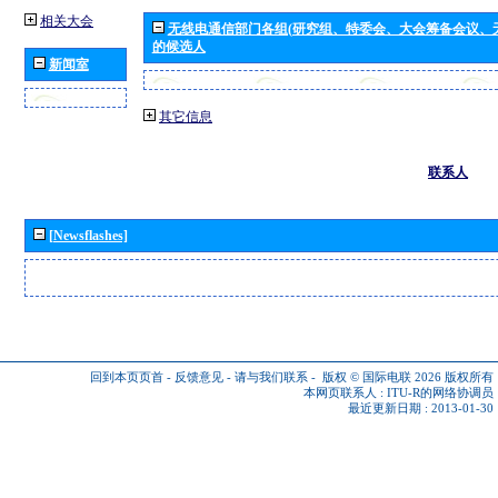
相关大会
无线电通信部门各组(研究组、特委会、大会筹备会议、
的候选人
新闻室
其它信息
联系人
[Newsflashes]
回到本页页首
-
反馈意见
-
请与我们联系
-
版权 © 国际电联 2026
版权所有
本网页联系人 :
ITU-R的网络协调员
最近更新日期 : 2013-01-30