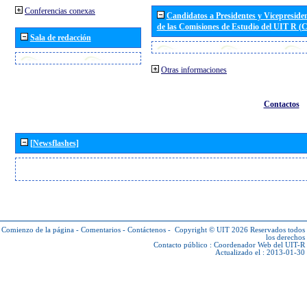
Conferencias conexas
Candidatos a Presidentes y Vicepreside
de las Comisiones de Estudio del UIT R 
Sala de redacción
Otras informaciones
Contactos
[Newsflashes]
Comienzo de la página
-
Comentarios
-
Contáctenos
-
Copyright © UIT 2026
Reservados todos
los derechos
Contacto público :
Coordenador Web del UIT-R
Actualizado el : 2013-01-30