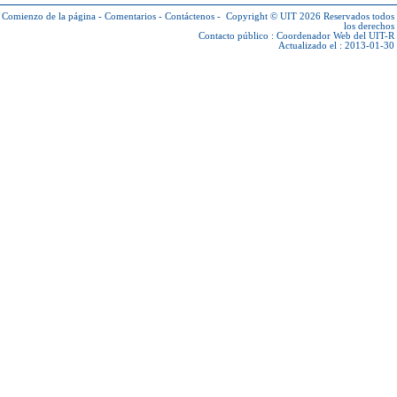
Comienzo de la página
-
Comentarios
-
Contáctenos
-
Copyright © UIT 2026
Reservados todos
los derechos
Contacto público :
Coordenador Web del UIT-R
Actualizado el : 2013-01-30