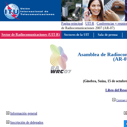
Pagína principal
:
UIT-R
:
Conferencias y reunio
de Radiocomunicaciones 2007 (AR-07)
Sector de Radiocomunicaciones (UIT-R)
Sectores de la UIT
Sala de prensa
Asamblea de Radiocom
(AR-0
(Ginebra, Suiza, 15 de octubre
Libro del Reso
Contraer 
Información general
Inscripción de delegados