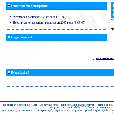
Относящиеся конференции
Ассамблея радиосвязи 2003 года (АР-03)
Всемирная конференция радиосвязи 2007 года (ВКР-07)
Отдел новостей
Для контакто
[Newsflashes]
Подняться в верхнюю часть
-
Обратная связь
-
Информация для контактов
-
Знак охраны
авторского права © МСЭ 2026
Все права сохранены
По вопросам, связанным с этой страницей, обращаться :
Координатор Web-страницы МСЭ-
R