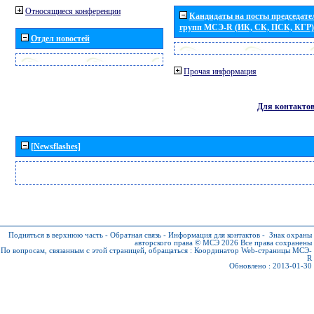
Относящиеся конференции
Кандидаты на посты председател
групп МСЭ-R (ИК, СК, ПСК, КГР)
Отдел новостей
Прочая информация
Для контакто
[Newsflashes]
Подняться в верхнюю часть
-
Обратная связь
-
Информация для контактов
-
Знак охраны
авторского права © МСЭ 2026
Все права сохранены
По вопросам, связанным с этой страницей, обращаться :
Координатор Web-страницы МСЭ-
R
Обновлено : 2013-01-30