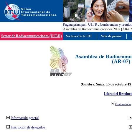
Pagína principal
:
UIT-R
:
Conferencias y reunio
Asamblea de Radiocomunicaciones 2007 (AR-07
Sector de Radiocomunicaciones (UIT-R)
Sectores de la UIT
Sala de prensa
Asamblea de Radiocomun
(AR-07)
(Ginebra, Suiza, 15 de octubre-19
Libro del Resoluci
Contraer todo
Información general
Inscripción de delegados