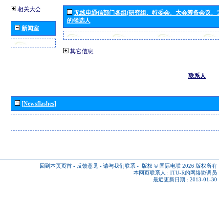
相关大会
无线电通信部门各组(研究组、特委会、大会筹备会议、
的候选人
新闻室
其它信息
联系人
[Newsflashes]
回到本页页首
-
反馈意见
-
请与我们联系
-
版权 © 国际电联 2026
版权所有
本网页联系人 :
ITU-R的网络协调员
最近更新日期 : 2013-01-30