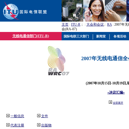
主页
:
ITU-R
； :
大会和会议
; :
RA
: 2007
会(RA-07)
无线电通信部门(ITU-R)
国际电联三大部门
新闻室
各项活动
2007年无线电通信全会(
(2007年10月15日-10月19日
«决议汇编»
全部展开
一般信息
文件
代表注册
出版物