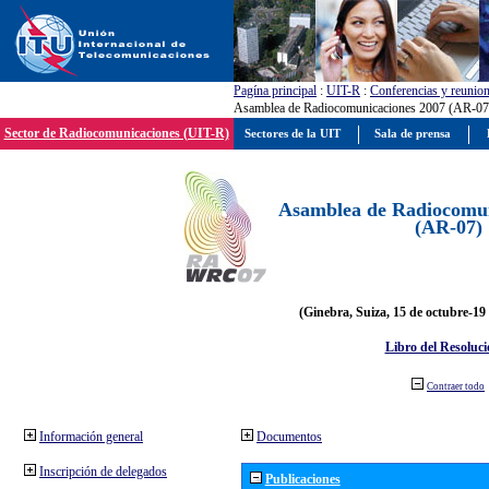
Pagína principal
:
UIT-R
:
Conferencias y reunio
Asamblea de Radiocomunicaciones 2007 (AR-07
Sector de Radiocomunicaciones (UIT-R)
Sectores de la UIT
Sala de prensa
Asamblea de Radiocomun
(AR-07)
(Ginebra, Suiza, 15 de octubre-19
Libro del Resoluci
Contraer todo
Información general
Documentos
Inscripción de delegados
Publicaciones