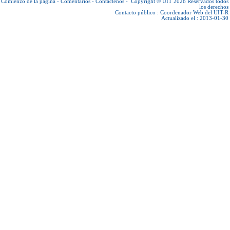
Comienzo de la página
-
Comentarios
-
Contáctenos
-
Copyright © UIT 2026
Reservados todos
los derechos
Contacto público :
Coordenador Web del UIT-R
Actualizado el : 2013-01-30