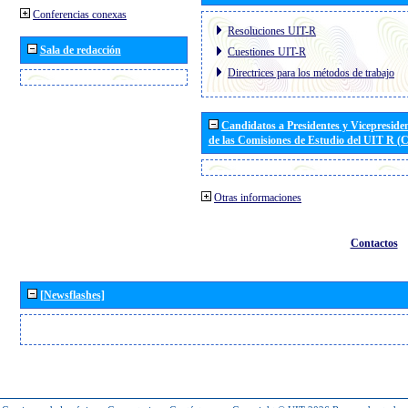
Conferencias conexas
Resoluciones UIT-R
Sala de redacción
Cuestiones UIT-R
Directrices para los métodos de trabajo
Candidatos a Presidentes y Vicepreside
de las Comisiones de Estudio del UIT R 
Otras informaciones
Contactos
[Newsflashes]