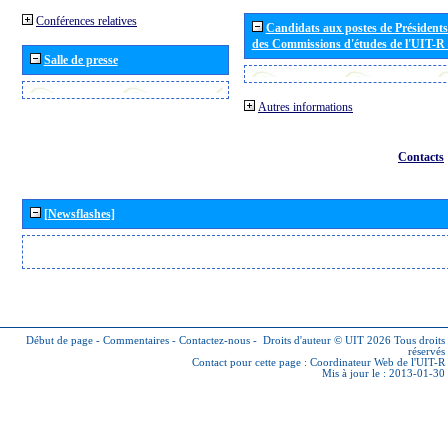
Conférences relatives
Candidats aux postes de Présidents 
des Commissions d'études de l'UIT-R
Salle de presse
Autres informations
Contacts
[Newsflashes]
Début de page
-
Commentaires
-
Contactez-nous
-
Droits d'auteur © UIT 2026
Tous droits
réservés
Contact pour cette page :
Coordinateur Web de l'UIT-R
Mis à jour le : 2013-01-30