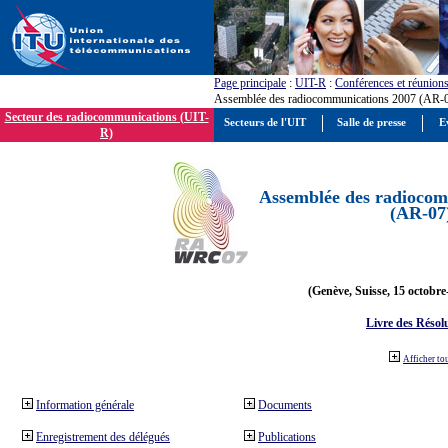
Page principale
:
UIT-R
:
Conférences et réunion
Assemblée des radiocommunications 2007 (AR-
Secteur des radiocommunications (UIT-
Secteurs de l'UIT
Salle de presse
E
R)
Assemblée des radiocom
(AR-07
(Genève, Suisse, 15 octobre
Livre des Résol
Afficher to
Information générale
Documents
Enregistrement des délégués
Publications