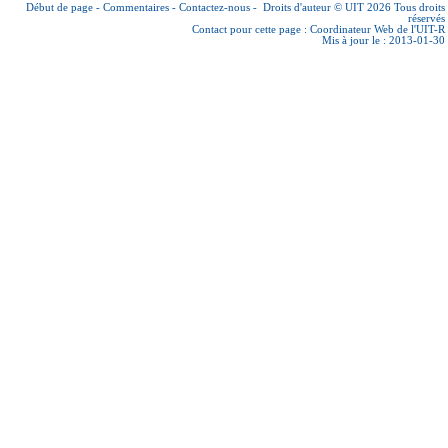
Début de page
-
Commentaires
-
Contactez-nous
-
Droits d'auteur © UIT 2026
Tous droits
réservés
Contact pour cette page :
Coordinateur Web de l'UIT-R
Mis à jour le : 2013-01-30