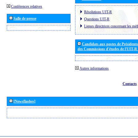
Conférences relatives
Résolutions UIT-R
Salle de presse
Questions UIT-R
Lignes directrices concernant les mét
Candidats aux postes de Présidents 
des Commissions d'études de l'UIT-R
Autres informations
Contacts
[Newsflashes]