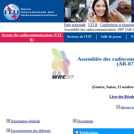
Page principale
:
UIT-R
:
Conférences et réunion
Assemblée des radiocommunications 2007 (AR-
Secteur des radiocommunications (UIT-
Secteurs de l'UIT
Salle de presse
E
R)
Assemblée des radiocom
(AR-07
(Genève, Suisse, 15 octobre
Livre des Résol
Masquer to
Information générale
Documents
Enregistrement des délégués
Publications