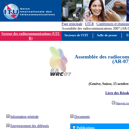
Page principale
:
UIT-R
:
Conférences et réunion
Assemblée des radiocommunications 2007 (AR-
Secteur des radiocommunications (UIT-
Secteurs de l'UIT
Salle de presse
E
R)
Assemblée des radiocom
(AR-07
(Genève, Suisse, 15 octobre
Livre des Résol
Masquer to
Information générale
Documents
Enregistrement des délégués
Publications