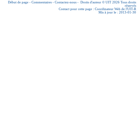
Début de page
-
Commentaires
-
Contactez-nous
-
Droits d'auteur © UIT 2026
Tous droits
réservés
Contact pour cette page :
Coordinateur Web de l'UIT-R
Mis à jour le : 2013-01-30