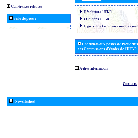
Conférences relatives
Résolutions UIT-R
Salle de presse
Questions UIT-R
Lignes directrices concernant les mét
Candidats aux postes de Présidents 
des Commissions d'études de l'UIT-R
Autres informations
Contacts
[Newsflashes]