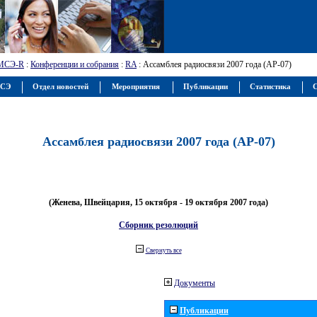
МСЭ-R
:
Конференции и собрания
:
RA
: Ассамблея радиосвязи 2007 года (АР-07)
МСЭ
Отдел новостей
Мероприятия
Публикации
Статистика
С
Ассамблея радиосвязи 2007 года (АР-07)
(Женева, Швейцария, 15 октября - 19 октября 2007 года)
Сборник резолюций
Свернуть все
Документы
Публикации