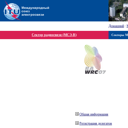
Домашний
:
Сектор радиосвязи (МСЭ-R)
Секторы 
Общая информация
Регистрация делегатов