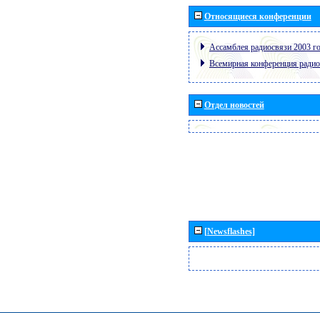
Относящиеся конференции
Ассамблея радиосвязи 2003 го
Всемирная конференция радио
Отдел новостей
[Newsflashes]