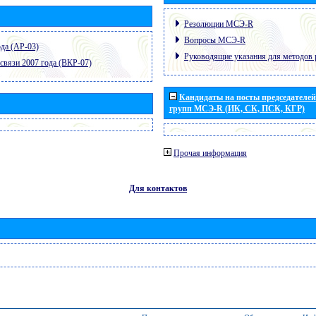
Резолюции МСЭ-R
Вопросы МСЭ-R
да (АР-03)
Руководящие указания для методов 
связи 2007 года (ВКР-07)
Кандидаты на посты председателей 
групп МСЭ-R (ИК, СК, ПСК, КГР)
Прочая информация
Для контактов