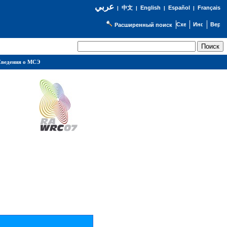
عربي
English
Español
Français
|
中文
|
|
|
Расширенный поиск
ведения о МСЭ