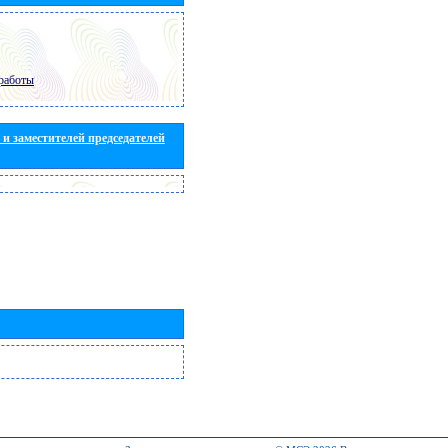
работы
и заместителей председателей