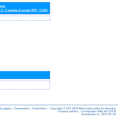
entes
(CE, Comisión Especial, RPC, GAR)
la página
-
Comentarios
-
Contáctenos
-
Copyright © UIT 2026
Reservados todos los derechos
Contacto público :
Coordenador Web del UIT-R
Actualizado el : 2013-01-30