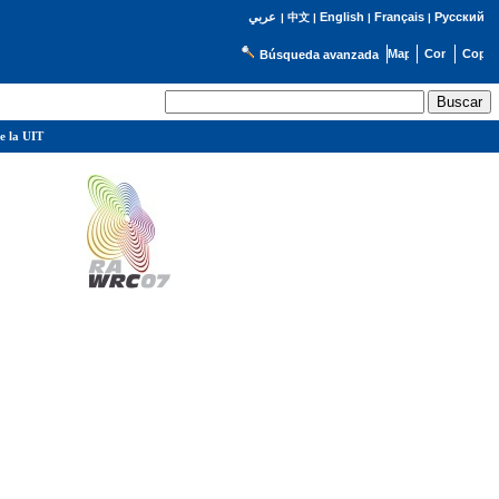
English
Français
Русский
عربي
|
中文
|
|
|
Búsqueda avanzada
e la UIT