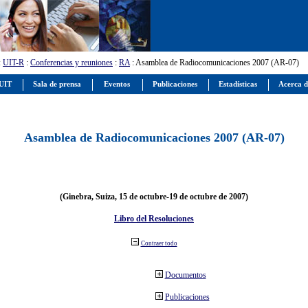
:
UIT-R
:
Conferencias y reuniones
:
RA
: Asamblea de Radiocomunicaciones 2007 (AR-07)
 UIT
Sala de prensa
Eventos
Publicaciones
Estadísticas
Acerca d
Asamblea de Radiocomunicaciones 2007 (AR-07)
(Ginebra, Suiza, 15 de octubre-19 de octubre de 2007)
Libro del Resoluciones
Contraer todo
Documentos
Publicaciones