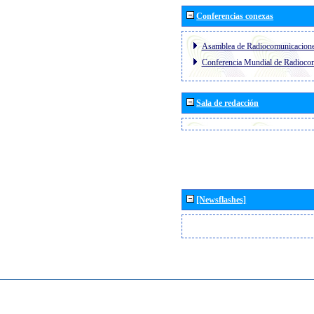
Conferencias conexas
Asamblea de Radiocomunicacion
Conferencia Mundial de Radioc
Sala de redacción
[Newsflashes]