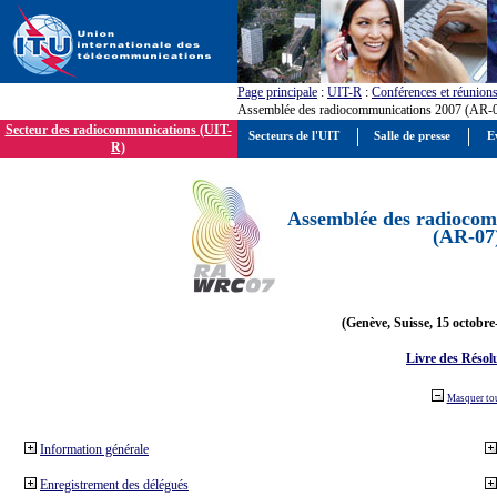
Page principale
:
UIT-R
:
Conférences et réunion
Assemblée des radiocommunications 2007 (AR-
Secteur des radiocommunications (UIT-
Secteurs de l'UIT
Salle de presse
E
R)
Assemblée des radiocom
(AR-07
(Genève, Suisse, 15 octobre
Livre des Résol
Masquer to
Information générale
Enregistrement des délégués