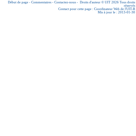
Début de page
-
Commentaires
-
Contactez-nous
-
Droits d'auteur © UIT 2026
Tous droits
réservés
Contact pour cette page :
Coordinateur Web de l'UIT-R
Mis à jour le : 2013-01-30