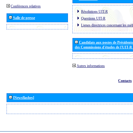
Conférences relatives
Résolutions UIT-R
Salle de presse
Questions UIT-R
Lignes directrices concernant les mét
Candidats aux postes de Présidents 
des Commissions d'études de l'UIT-R
Autres informations
Contacts
[Newsflashes]