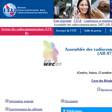
Page principale
:
UIT-R
:
Conférences et réunion
Assemblée des radiocommunications 2007 (AR-
Secteur des radiocommunications (UIT-
Secteurs de l'UIT
Salle de presse
E
R)
Assemblée des radiocom
(AR-07
(Genève, Suisse, 15 octobre
Livre des Résol
Masquer to
Information générale
Documents
Enregistrement des délégués
Publications