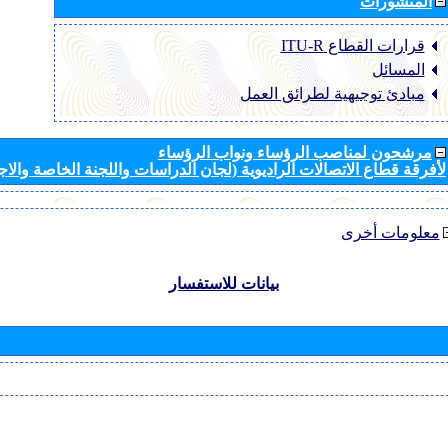
المنشورات
قرارات القطاع ‏ITU-R
المسائل
مبادئ توجيهية لطرائق العمل
مرشحون لمناصب الرؤساء ونواب الرؤساء
لأفرقة قطاع الاتصالات الراديوية (لجان الدراسات واللجنة الخاصة والا
معلومات أخرى
بيانات للاستفسار