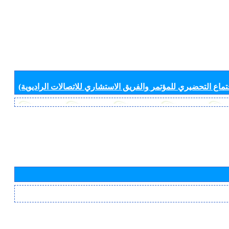
جتماع التحضيري للمؤتمر والفريق الاستشاري للاتصالات الراديوية)